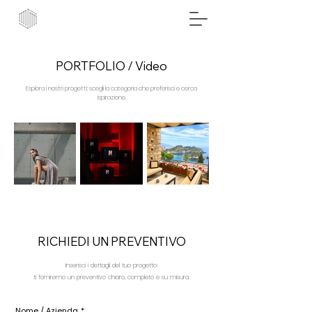
PORTFOLIO / Video
Esplora i nostri progetti: scegli la categoria che preferisci e cerca
ispirazione.
RICHIEDI UN PREVENTIVO
Inserisci i dettagli del tuo progetto:
ti forniremo un preventivo chiaro, completo e su misura.
Nome / Azienda
*