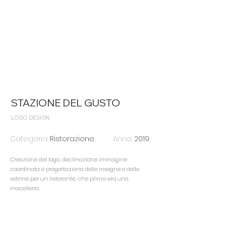
STAZIONE DEL GUSTO
LOGO DESIGN
Categoria:
Ristorazione
Anno:
2019
Creazione del logo, declinazione immagine
coordinata e progettazione delle insegne e delle
vetrine per un ristorante, che prima era una
macelleria.