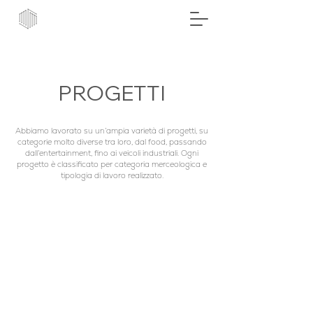
PROGETTI
Abbiamo lavorato su un’ampia varietà di progetti, su
categorie molto diverse tra loro, dal food, passando
dall’entertainment, fino ai veicoli industriali. Ogni
progetto è classificato per categoria merceologica e
tipologia di lavoro realizzato.