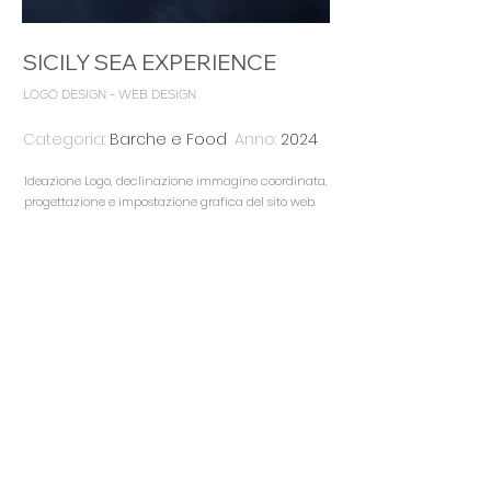
SICILY SEA EXPERIENCE
LOGO DESIGN - WEB DESIGN
Categoria:
Barche e Food
Anno:
2024
Ideazione Logo, declinazione immagine coordinata,
progettazione e impostazione grafica del sito web
.