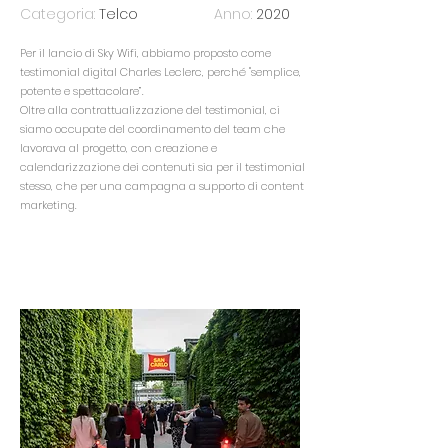
Categoria:
Telco
Anno:
2020
Per il lancio di Sky Wifi, abbiamo proposto come
testimonial digital Charles Leclerc, perché "semplice,
potente e spettacolare”.
Oltre alla contrattualizzazione del testimonial, ci
siamo occupate del coordinamento del team che
lavorava al progetto, con creazione e
calendarizzazione dei contenuti sia per il testimonial
stesso, che per una campagna a supporto di content
marketing.