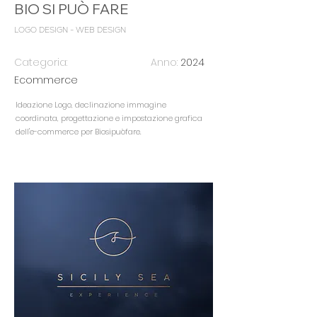
BIO SI PUÒ FARE
LOGO DESIGN - WEB DESIGN
Categoria:
Anno:
2024
Ecommerce
Ideazione Logo, declinazione immagine
coordinata, progettazione e impostazione grafica
dell'e-commerce per
Biosipuòfare.