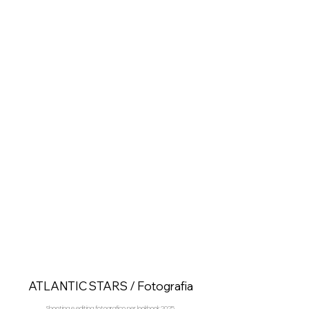
ATLANTIC STARS / Fotografia
Shooting e editing fotografico per lookbook 2025.