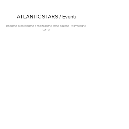
ATLANTIC STARS / Eventi
Ideazione, progettazione e realizzazione stand edizione Pitti Immagine
Uomo.